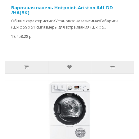
Варочная панель Hotpoint-Ariston 641 DD
/HA(BK)
Общие характеристикиУстановка: независимаяГабариты
(ШхГ): 59 x 51 смРазмеры для встраивания (ШхГ): 5..
18 458.28 р.