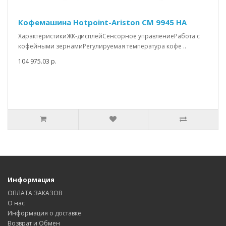
Кофемашина Hotpoint-Ariston CM 9945 HA
ХарактеристикиЖК-дисплейСенсорное управлениеРабота с
кофейными зернамиРегулируемая температура кофе ..
104 975.03 р.
Информация
ОПЛАТА ЗАКАЗОВ
О нас
Информация о доставке
Возврат и Обмен