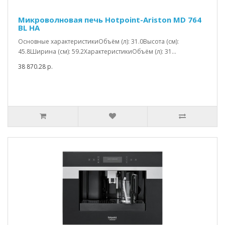
Микроволновая печь Hotpoint-Ariston MD 764
BL HA
Основные характеристикиОбъём (л): 31.0Высота (см):
45.8Ширина (см): 59.2ХарактеристикиОбъём (л): 31...
38 870.28 р.