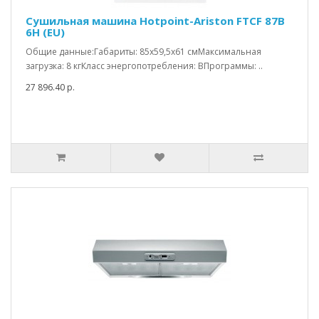
Сушильная машина Hotpoint-Ariston FTCF 87B
6H (EU)
Общие данные:Габариты: 85х59,5х61 смМаксимальная
загрузка: 8 кгКласс энергопотребления: ВПрограммы: ..
27 896.40 р.