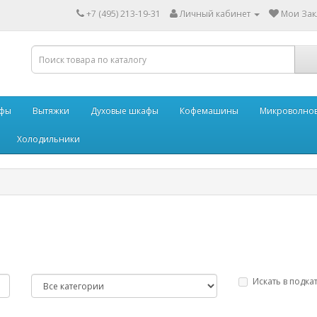
+7 (495) 213-19-31
Личный кабинет
Мои Закл
афы
Вытяжки
Духовые шкафы
Кофемашины
Микроволнов
Холодильники
Искать в подка