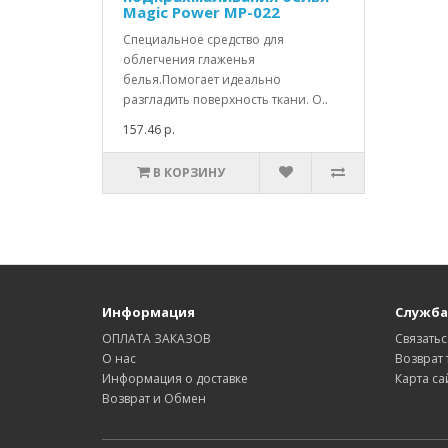
Magic Power MP-022
Специальное средство для
облегчения глаженья
белья.Помогает идеально
разгладить поверхность ткани. О..
157.46 р.
В КОРЗИНУ
Информация
Служба
ОПЛАТА ЗАКАЗОВ
Связатьс
О нас
Возврат 
Информация о доставке
Карта са
Возврат и Обмен