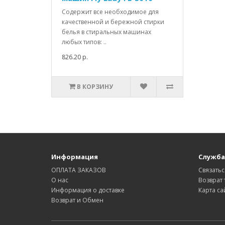
Содержит все необходимое для
качественной и бережной стирки
белья в стиральных машинах
любых типов: ..
826.20 р.
В КОРЗИНУ
Информация
Служба
ОПЛАТА ЗАКАЗОВ
Связатьс
О нас
Возврат 
Информация о доставке
Карта са
Возврат и Обмен