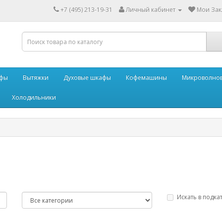
+7 (495) 213-19-31
Личный кабинет
Мои Закл
афы
Вытяжки
Духовые шкафы
Кофемашины
Микроволнов
Холодильники
Искать в подка