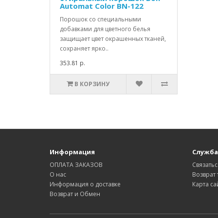
Automat Color BN-122
Порошок со специальными
добавками для цветного белья
защищает цвет окрашенных тканей,
сохраняет ярко..
353.81 р.
В КОРЗИНУ
Информация
Служба
ОПЛАТА ЗАКАЗОВ
Связатьс
О нас
Возврат 
Информация о доставке
Карта са
Возврат и Обмен