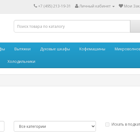
+7 (495) 213-19-31
Личный кабинет
Мои Закл
афы
Вытяжки
Духовые шкафы
Кофемашины
Микроволнов
Холодильники
Искать в подка