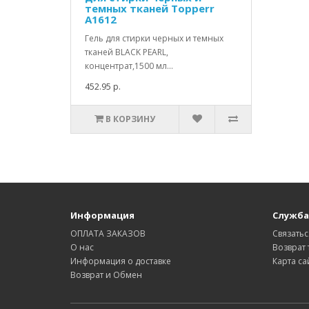
темных тканей Topperr
А1612
Гель для стирки черных и темных
тканей BLACK PEARL,
концентрат,1500 мл...
452.95 р.
В КОРЗИНУ
Информация
Служба
ОПЛАТА ЗАКАЗОВ
Связатьс
О нас
Возврат 
Информация о доставке
Карта са
Возврат и Обмен