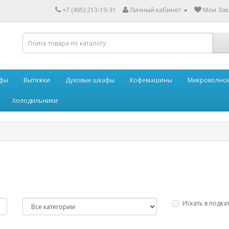
+7 (495) 213-19-31
Личный кабинет
Мои Закл
афы
Вытяжки
Духовые шкафы
Кофемашины
Микроволнов
Холодильники
Искать в подка